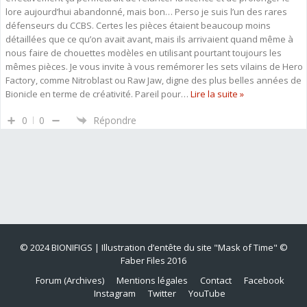
lore aujourd’hui abandonné, mais bon… Perso je suis l’un des rares
défenseurs du CCBS. Certes les pièces étaient beaucoup moins
détaillées que ce qu’on avait avant, mais ils arrivaient quand même à
nous faire de chouettes modèles en utilisant pourtant toujours les
mêmes pièces. Je vous invite à vous remémorer les sets vilains de Hero
Factory, comme Nitroblast ou Raw Jaw, digne des plus belles années de
Bionicle en terme de créativité. Pareil pour
…
Lire la suite »
0
0
Répondre
© 2024 BIONIFIGS | Illustration d’entête du site "Mask of Time"
©
Faber Files 2016
Forum (Archives)
Mentions légales
Contact
Facebook
Instagram
Twitter
YouTube