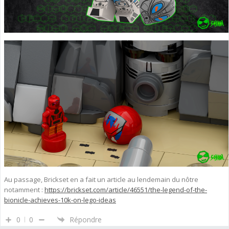
Au passage, Brickset en a fait un article au lendemain du nôtre
notamment :
https://brickset.com/article/46551/the-legend-of-the-
bionicle-achieves-10k-on-lego-ideas
0
0
Répondre