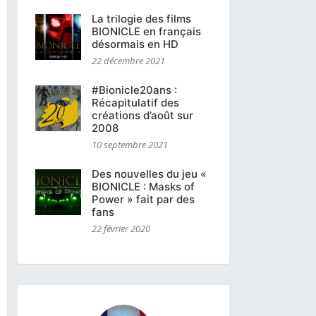
La trilogie des films
BIONICLE en français
désormais en HD
22 décembre 2021
#Bionicle20ans :
Récapitulatif des
créations d’août sur
2008
10 septembre 2021
Des nouvelles du jeu «
BIONICLE : Masks of
Power » fait par des
fans
22 février 2020