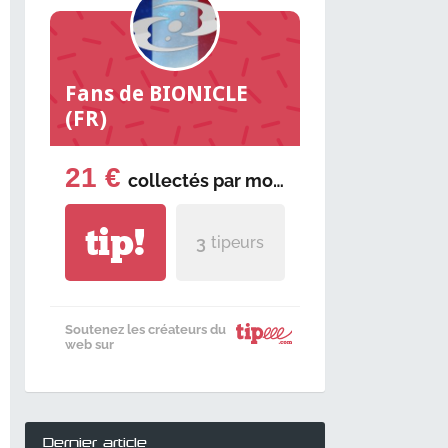
Fans de BIONICLE
(FR)
21 €
collectés par
mois
tip!
3
tipeurs
Soutenez les créateurs du
web sur
Dernier article