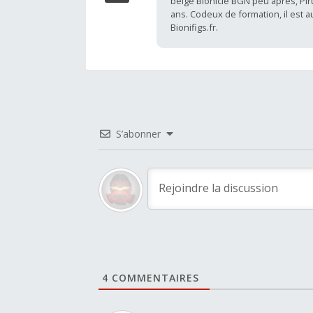
belge Bionicle BGN peu après, Piru
ans. Codeux de formation, il est 
Bionifigs.fr.
S’abonner
4
COMMENTAIRES