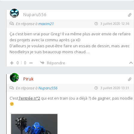
Nuparu556
En réponse à
maxim21
3 juillet 2020 12:36
Ça c’est bien vrai pour Greg ! Il va même plus avoir envie de refaire
des projets avec la commu après ça xD
D’ailleurs je voulais peut-être faire un essais de dessin, mais avec
Noodlelryx je suis beaucoup moins chaud….
0
0
Répondre
Piruk
En réponse à
Nuparu556
3 juillet 2020 13:31
C’est
l’entrée n°2
qui est en train (ou a déjà ?) de gagner, pas noodle