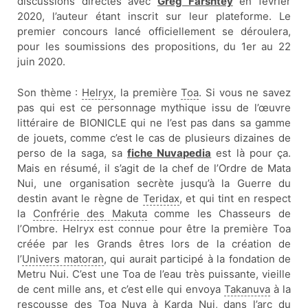
discussions directes avec
Greg Farshtey
en février
2020, l’auteur étant inscrit sur leur plateforme. Le
premier concours lancé officiellement se déroulera,
pour les soumissions des propositions, du 1er au 22
juin 2020.
Son thème :
Helryx
, la première
Toa
. Si vous ne savez
pas qui est ce personnage mythique issu de l’œuvre
littéraire de BIONICLE qui ne l’est pas dans sa gamme
de jouets, comme c’est le cas de plusieurs dizaines de
perso de la saga, sa
fiche Nuvapedia
est là pour ça.
Mais en résumé, il s’agit de la chef de l’Ordre de Mata
Nui, une organisation secrète jusqu’à la Guerre du
destin avant le règne de
Teridax
, et qui tint en respect
la
Confrérie des Makuta
comme les Chasseurs de
l’Ombre. Helryx est connue pour être la première Toa
créée par les Grands êtres lors de la création de
l’
Univers matoran
, qui aurait participé à la fondation de
Metru Nui. C’est une Toa de l’eau très puissante, vieille
de cent mille ans, et c’est elle qui envoya
Takanuva
à la
rescousse des
Toa Nuva
à
Karda Nui
, dans l’arc du