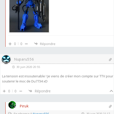
0
0
Répondre
Nuparu556
30 juin 2020 20:55
La tension est insoutenable ! Je viens de créer mon compte sur TTV pour
soutenir le moc de Du7734 xD
0
0
Répondre
Piruk
En réponse à
Nuparu556
30 juin 2020 21:17