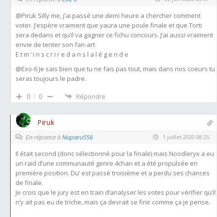
@Piruk
Silly me, j’ai passé une demi heure a chercher comment
voter. J’espère vraiment que yaura une poule finale et que Torti
sera dedans et qu’il va gagner ce fichu concours. J’ai aussi vraiment
envie de tenter son fan-art
E t m ‘ i n s c r i r e d a n s l a l é g e n d e
@Exo-6
Je sais bien que tu ne fais pas tout, mais dans nos coeurs tu
seras toujours le padre.
0
0
Répondre
Piruk
En réponse à
Nuparu556
1 juillet 2020 08:25
Il était second (donc sélectionné pour la finale) mais Noodleryx a eu
un raid d’une communauté genre 4chan et a été propulsée en
première position. Du’ est passé troisième et a perdu ses chances
de finale.
Je crois que le jury est en train d’analyser les votes pour vérifier qu’il
n’y ait pas eu de triche, mais ça devrait se finir comme ça je pense.