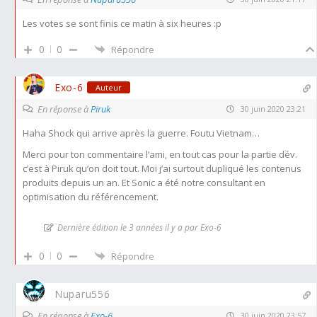
Les votes se sont finis ce matin à six heures :p
0
0
Répondre
Exo-6
Auteur
En réponse à
Piruk
30 juin 2020 23:21
Haha Shock qui arrive après la guerre. Foutu Vietnam…
Merci pour ton commentaire l’ami, en tout cas pour la partie dév.
c’est à Piruk qu’on doit tout. Moi j’ai surtout dupliqué les contenus
produits depuis un an. Et Sonic a été notre consultant en
optimisation du référencement.
Dernière édition le 3 années il y a par Exo-6
0
0
Répondre
Nuparu556
En réponse à
Exo-6
30 juin 2020 23:57